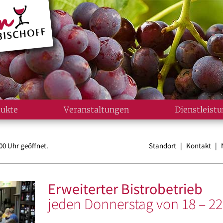
ukte
Veranstaltungen
Dienstleist
00 Uhr geöffnet.
Standort
|
Kontakt
|
Erweiterter Bistrobetrieb
jeden Donnerstag von 18 – 22