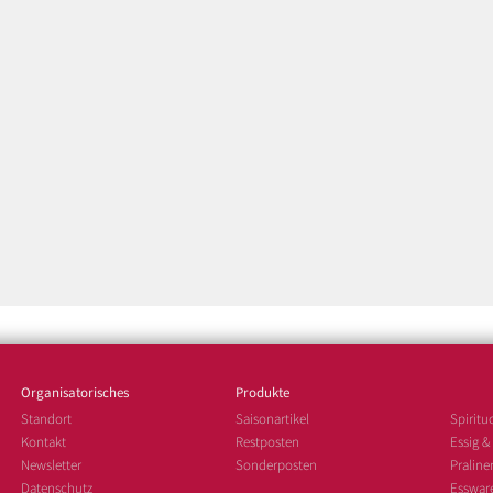
Organisatorisches
Produkte
Standort
Saisonartikel
Spiritu
Kontakt
Restposten
Essig &
Newsletter
Sonderposten
Pralin
Datenschutz
Esswar