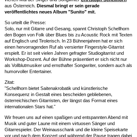
aus Österreich.
Diesmal bringt er sein gerade
veröffentlichtes neues Album "Sunito" mit.
So urteilt die Presse:
Solo, nur mit Gitarre und Gesang, spannt Christoph Schellhorn
den Bogen von Folk über Blues bis zu Acoustic Rock mit Texten
auf Englisch und Tirolerisch. In 23 Bühnenjahren hat er sich
einen hervorragenden Ruf als versierter Fingerstyle-Gitarrist
erspielt. Er ist seit vielen Jahren gefragter Studiogitarrist und
Workshop-Dozent. Auf der Bühne präsentiert er sich nicht nur
als Vollblutmusiker und ernsthafter Songwriter, sondern auch als
humorvoller Entertainer.
Zitat:
"Schellhorn bietet Saitenakrobatik und künstlerische
Konsequenz in Gestalt eines bescheiden gebliebenen,
österreichischen Gitarristen, der längst das Format eines
internationalen Stars hat."
Wir freuen uns auf einen spaßigen und entspannten Abend mit
Musik und guter Laune mit einem virtuosen Sänger und
Gitarrespieler. Der Weinausschank und die kleine Speisekarte
vor und nach dem Konzert und während der Pause tragen dabei